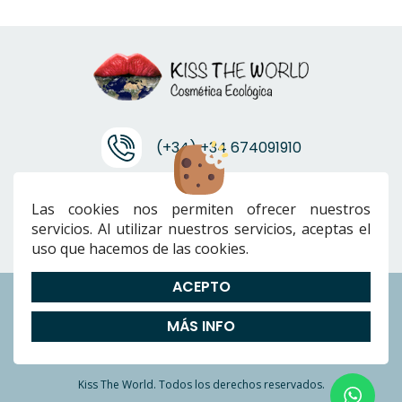
(+34) +34 674091910
info@ktwcanarias.com
Las cookies nos permiten ofrecer nuestros
servicios. Al utilizar nuestros servicios, aceptas el
uso que hacemos de las cookies.
ACEPTO
Envíos
|
Devoluciones
|
Preguntas Frecuentes
|
Cookies
|
Aviso
MÁS INFO
Legal
|
Política de Privacidad
|
Términos y condiciones
Kiss The World. Todos los derechos reservados.