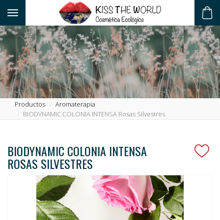
Toggle navigation
ES
Productos
Aromaterapia
BIODYNAMIC COLONIA INTENSA Rosas Silvestres
BIODYNAMIC COLONIA INTENSA
ROSAS SILVESTRES