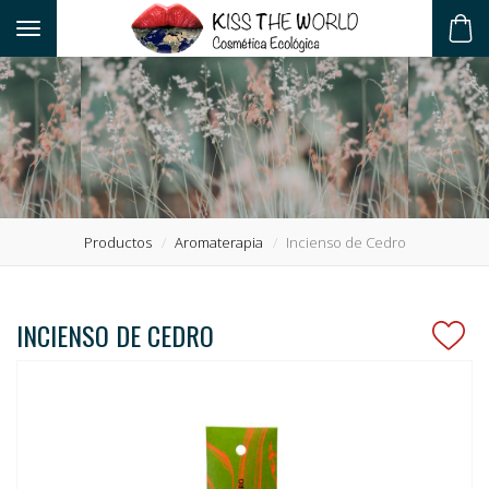
Toggle navigation
ES
Productos
Aromaterapia
Incienso de Cedro
INCIENSO DE CEDRO