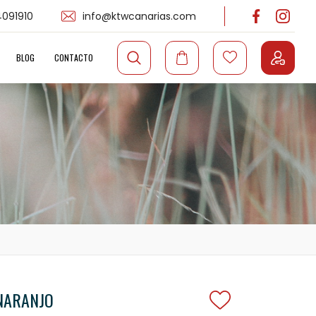
091910
info@ktwcanarias.com
BLOG
CONTACTO
 NARANJO