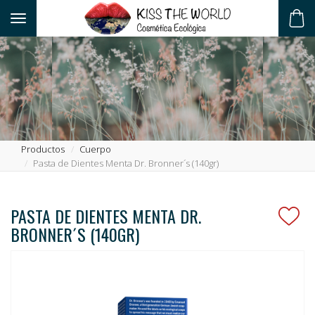
Toggle navigation
ES
Productos
Cuerpo
Pasta de Dientes Menta Dr. Bronner´s (140gr)
PASTA DE DIENTES MENTA DR.
BRONNER´S (140GR)