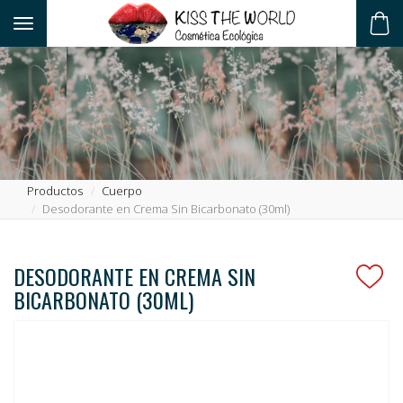
Toggle navigation
ES
Productos
Cuerpo
Desodorante en Crema Sin Bicarbonato (30ml)
DESODORANTE EN CREMA SIN
BICARBONATO (30ML)