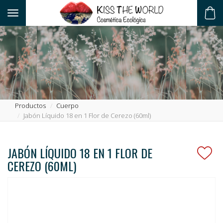
Toggle navigation
ES
Productos
Cuerpo
Jabón Líquido 18 en 1 Flor de Cerezo (60ml)
JABÓN LÍQUIDO 18 EN 1 FLOR DE
CEREZO (60ML)