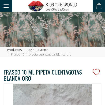
Toggle navigation
ES
Productos
Hazlo Tú Mismo
Frasco 10 ml pipeta cuentagotas blanca-oro
FRASCO 10 ML PIPETA CUENTAGOTAS
BLANCA-ORO