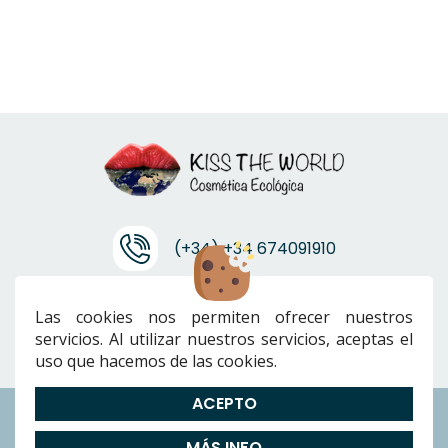
(+34) +34 674091910
info@ktwcanarias.com
Las cookies nos permiten ofrecer nuestros
servicios. Al utilizar nuestros servicios, aceptas el
uso que hacemos de las cookies.
ACEPTO
Envíos
|
Devoluciones
|
Preguntas Frecuentes
|
Cookies
|
Aviso
MÁS INFO
Legal
|
Política de Privacidad
|
Términos y condiciones