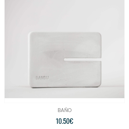
BAÑO
10.50€