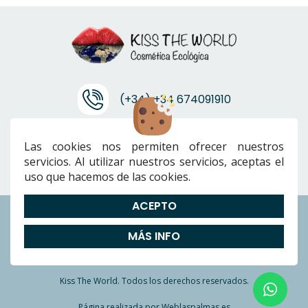
(+34) +34 674091910
info@ktwcanarias.com
Las cookies nos permiten ofrecer nuestros
servicios. Al utilizar nuestros servicios, aceptas el
uso que hacemos de las cookies.
ACEPTO
Envíos
|
Devoluciones
|
Preguntas Frecuentes
|
Cookies
|
Aviso
MÁS INFO
Legal
|
Política de Privacidad
|
Términos y condiciones
Kiss The World. Todos los derechos reservados.
Página realizada por
Weblaspalmas.es