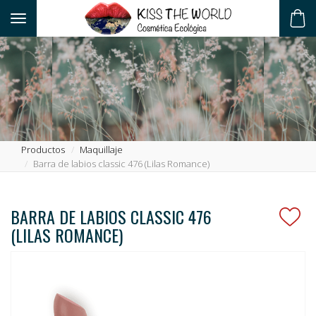
Toggle navigation
ES
Productos
Maquillaje
Barra de labios classic 476 (Lilas Romance)
BARRA DE LABIOS CLASSIC 476
(LILAS ROMANCE)