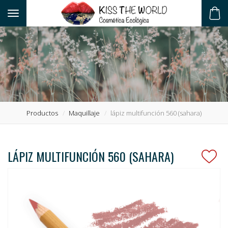
Toggle navigation
ES
Productos
Maquillaje
lápiz multifunción 560 (sahara)
LÁPIZ MULTIFUNCIÓN 560 (SAHARA)