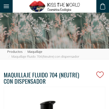
Toggle navigation
ES
Productos
Maquillaje
Maquillaje Fluido 704 (Neutre) con dispensador
MAQUILLAJE FLUIDO 704 (NEUTRE)
CON DISPENSADOR