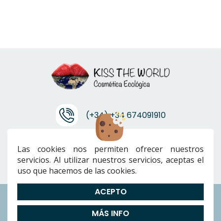
(+34) +34 674091910
info@ktwcanarias.com
Las cookies nos permiten ofrecer nuestros
servicios. Al utilizar nuestros servicios, aceptas el
uso que hacemos de las cookies.
ACEPTO
Envíos
|
Devoluciones
|
Preguntas Frecuentes
|
Cookies
|
Aviso
MÁS INFO
Legal
|
Política de Privacidad
|
Términos y condiciones