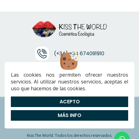
(+34) +34 674091910
info@ktwcanarias.com
Las cookies nos permiten ofrecer nuestros
servicios. Al utilizar nuestros servicios, aceptas el
uso que hacemos de las cookies.
ACEPTO
Envíos
|
Devoluciones
|
Preguntas Frecuentes
|
Cookies
|
Aviso
MÁS INFO
Legal
|
Política de Privacidad
|
Términos y condiciones
Kiss The World. Todos los derechos reservados.