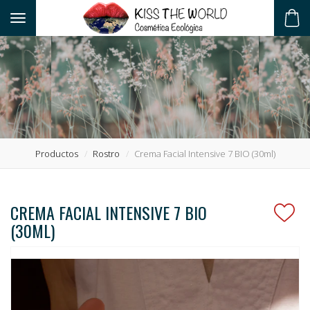
Toggle navigation
ES
Productos
Rostro
Crema Facial Intensive 7 BIO (30ml)
CREMA FACIAL INTENSIVE 7 BIO
(30ML)