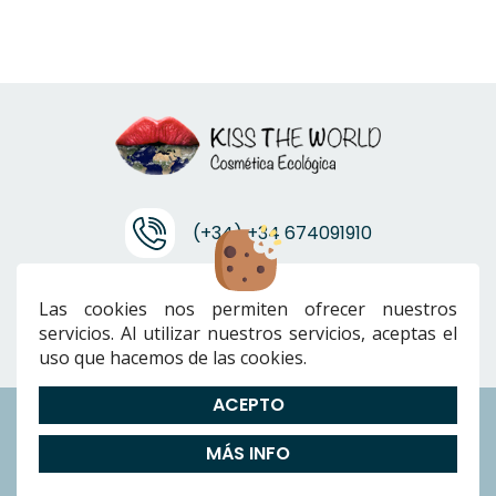
(+34) +34 674091910
info@ktwcanarias.com
Las cookies nos permiten ofrecer nuestros
servicios. Al utilizar nuestros servicios, aceptas el
uso que hacemos de las cookies.
ACEPTO
Envíos
|
Devoluciones
|
Preguntas Frecuentes
|
Cookies
|
Aviso
MÁS INFO
Legal
|
Política de Privacidad
|
Términos y condiciones