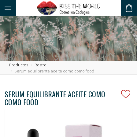
Toggle navigation
ES
Productos
Rostro
Serum equilibrante aceite como como food
SERUM EQUILIBRANTE ACEITE COMO
COMO FOOD