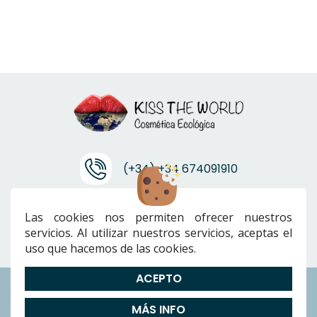
(+34) +34 674091910
info@ktwcanarias.com
Las cookies nos permiten ofrecer nuestros
servicios. Al utilizar nuestros servicios, aceptas el
uso que hacemos de las cookies.
ACEPTO
Envíos
|
Devoluciones
|
Preguntas Frecuentes
|
Cookies
|
Aviso
MÁS INFO
Legal
|
Política de Privacidad
|
Términos y condiciones