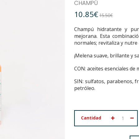
CHAMPÚ
10.85€
15.50€
Champú hidratante y puri
mejorana. Esta combinaci
normales; revitaliza y nutre 
¡Melena suave, brillante y 
CON: aceites esenciales de
m
SIN: sulfatos, parabenos, fra
petróleo.
Cantidad