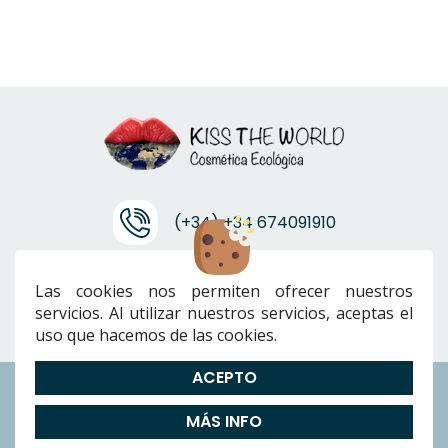
(+34) +34 674091910
info@ktwcanarias.com
Las cookies nos permiten ofrecer nuestros
servicios. Al utilizar nuestros servicios, aceptas el
uso que hacemos de las cookies.
ACEPTO
Envíos
|
Devoluciones
|
Preguntas Frecuentes
|
Cookies
|
Aviso
MÁS INFO
Legal
|
Política de Privacidad
|
Términos y condiciones