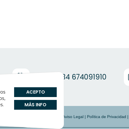
(+34) +34 674091910
ros
ACEPTO
os,
s.
MÁS INFO
|
Preguntas Frecuentes
|
Cookies
|
Aviso Legal
|
Política de Privacidad